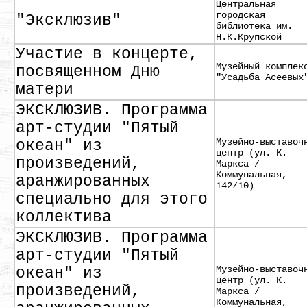
Центральная
городская
"Эксклюзив"
библиотека им.
Н.К.Крупской
Участие в концерте,
Музейный комплек
посвященном Дню
"Усадьба Асеевых
матери
ЭКСКЛЮЗИВ. Программа
арт-студии "Пятый
Музейно-выставоч
океан" из
центр (ул. К.
произведений,
Маркса /
Коммунальная,
аранжированных
142/10)
специально для этого
коллектива
ЭКСКЛЮЗИВ. Программа
арт-студии "Пятый
Музейно-выставоч
океан" из
центр (ул. К.
произведений,
Маркса /
Коммунальная,