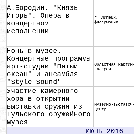
А.Бородин. "Князь
Игорь". Опера в
г. Липецк,
концертном
филармония
исполнении
Ночь в музее.
Концертные программы
Областная картин
арт-студии "Пятый
галерея
океан" и ансамбля
"Style Sound"
Участие камерного
хора в открытии
Музейно-выставоч
выставки оружия из
центр
Тульского оружейного
музея
Июнь 2016