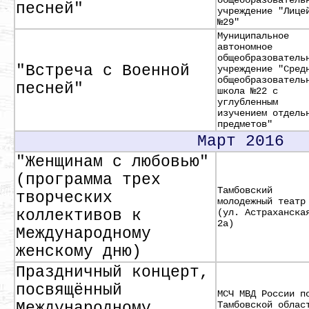
общеобразователь
песней"
учреждение "Лице
№29"
Муниципальное
автономное
общеобразователь
"Встреча с Военной
учреждение "Сред
общеобразователь
песней"
школа №22 с
углубленным
изучением отдель
предметов"
Март 2016
"Женщинам с любовью"
(программа трех
Тамбовский
творческих
молодежный театр
коллективов к
(ул. Астраханска
2а)
Международному
женскому дню)
Праздничный концерт,
посвящённый
МСЧ МВД России п
Международному
Тамбовской облас