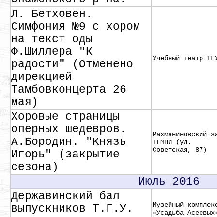
Л. Бетховен.
Симфония №9 с хором
на текст оды
Ф.Шиллера "К
Учебный театр ТГ
радости" (Отменено
дирекцией
Тамбовконцерта 26
мая)
Хоровые страницы
оперных шедевров.
Рахманиновский з
А.Бородин. "Князь
ТГМПИ (ул.
Советская, 87)
Игорь" (закрытие
сезона)
Июль 2016
Державинский бал
Музейный комплек
выпускников Т.Г.У.
«Усадьба Асеевых