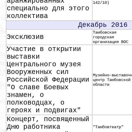
аранжированных
142/10)
специально для этого
коллектива
Декабрь 2016
Тамбовская
Эксклюзив
городская
организация ВОС
Участие в открытии
выставки
Центрального музея
Вооруженных сил
Музейно-выставоч
Российской Федерации
центр Тамбовской
области
"О славе Боевых
знамен, о
полководцах, о
героях и подвигах"
Концерт, посвященный
Дню работника
"Тамбовтеатр"