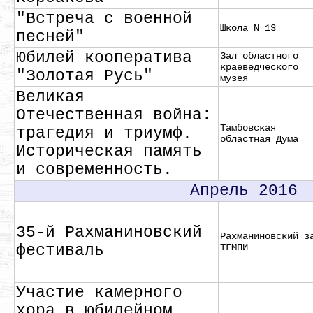
"Встреча с военной
Школа N 13
песней"
Юбилей кооператива
Зал областного
краеведческого
"Золотая Русь"
музея
Великая
Отечественная война:
Тамбовская
трагедия и триумф.
областная Дума
Историческая память
и современность.
Апрель 2016
35-й Рахманиновский
Рахманиновский з
фестиваль
ТГМПИ
Участие камерного
хора в юбилейном