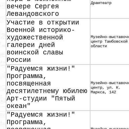
Драмтеатр
вечере Сергея
Левандовского
Участие в открытии
Военной историко-
художественной
Музейно-выставоч
центр Тамбовской
галереи дней
области
воинской славы
России
"Радуемся жизни!"
Программа,
посвященная
Музейно-выставоч
центр, ул. К.
десятилетнему юбилею
Маркса, 142
Арт-студии "Пятый
океан"
"Радуемся жизни!"
Программа,