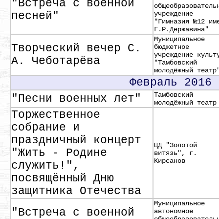
"Встреча с военной
общеобразователь
песней"
учреждение
"Гимназия №12 им
Г.Р.Державина"
Муниципальное
Творческий вечер С.
бюджетное
учреждение культ
А. Чеботарёва
"Тамбовский
молодёжный театр
Февраль 2016
Тамбовский
"Песни военных лет"
молодёжный театр
Торжественное
собрание и
праздничный концерт
ЦД "Золотой
"Жить - Родине
витязь", г.
Кирсанов
служить!",
посвящённый Дню
защитника Отечества
Муниципальное
"Встреча с военной
автономное