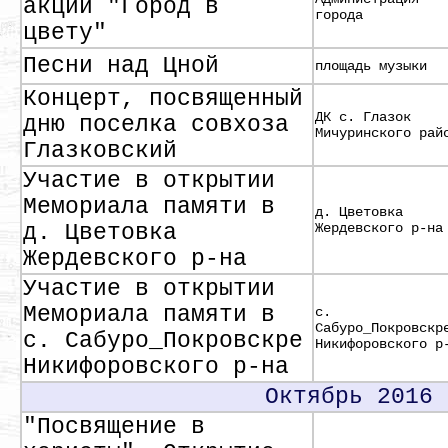
акции "Город в
города
цвету"
Песни над Цной
площадь музыки
Концерт, посвященный
ДК с. Глазок
дню поселка совхоза
Мичуринского рай
Глазковский
Участие в открытии
Мемориала памяти в
д. Цветовка
д. Цветовка
Жердевского р-на
Жердевского р-на
Участие в открытии
Мемориала памяти в
с.
Сабуро_Покровскр
с. Сабуро_Покровскре
Никифоровского р
Никифоровского р-на
Октябрь 2016
"Посвящение в