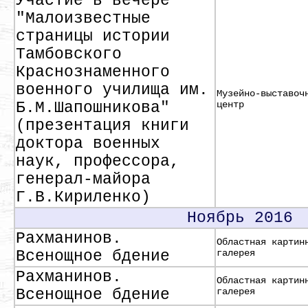
Участие в вечере
"Малоизвестные
страницы истории
Тамбовского
Краснознаменного
военного училища им.
Музейно-выставоч
Б.М.Шапошникова"
центр
(презентация книги
доктора военных
наук, профессора,
генерал-майора
Г.В.Кириленко)
Ноябрь 2016
Рахманинов.
Областная картин
Всенощное бдение
галерея
Рахманинов.
Областная картин
Всенощное бдение
галерея