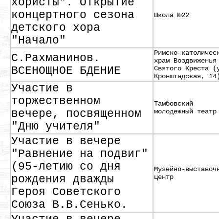
хористы". Открытие
концертного сезона
Школа №22
детского хора
"Начало"
Римско-католичес
С.Рахманинов.
храм Воздвиженья
ВСЕНОЩНОЕ БДЕНИЕ
Святого Креста (
Кронштадская, 14
Участие в
торжественном
Тамбовский
вечере, посвященном
молодежный театр
"Дню учителя"
Участие в вечере
"Равнение на подвиг"
(95-летию со дня
Музейно-выставоч
рождения дважды
центр
Героя Советского
Союза В.В.Сенько.