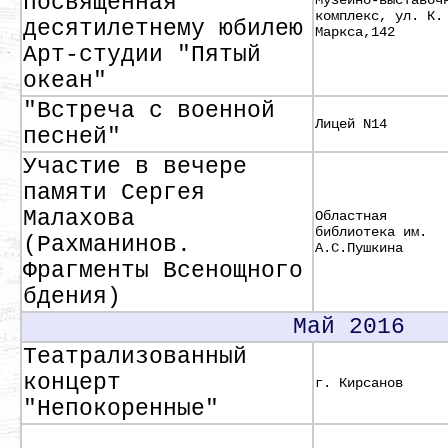
посвященная
Музейно-выставоч
комплекс, ул. К.
десятилетнему юбилею
Маркса,142
Арт-студии "Пятый
океан"
"Встреча с военной
Лицей N14
песней"
Участие в вечере
памяти Сергея
Малахова
Областная
библиотека им.
(Рахманинов.
А.С.Пушкина
Фрагменты Всенощного
бдения)
Май 2016
Театрализованный
концерт
г. Кирсанов
"Непокоренные"