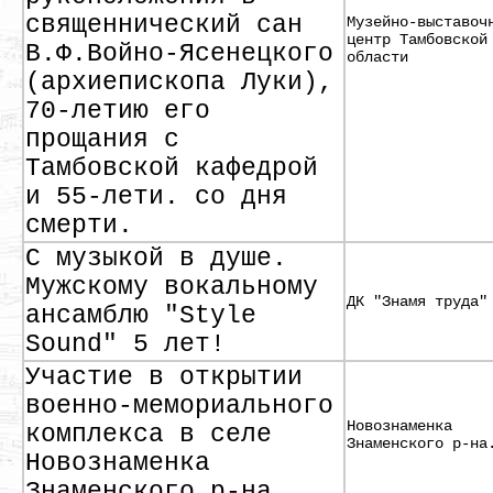
священнический сан
Музейно-выставоч
центр Тамбовской
В.Ф.Войно-Ясенецкого
области
(архиепископа Луки),
70-летию его
прощания с
Тамбовской кафедрой
и 55-лети. со дня
смерти.
С музыкой в душе.
Мужскому вокальному
ДК "Знамя труда"
ансамблю "Style
Sound" 5 лет!
Участие в открытии
военно-мемориального
Новознаменка
комплекса в селе
Знаменского р-на
Новознаменка
Знаменского р-на.