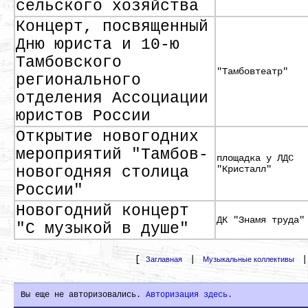
сельского хозяйства
Концерт, посвященный
Дню юриста и 10-ю
Тамбовского
"Тамбовтеатр"
регионального
отделения Ассоциации
юристов России
Открытие новогодних
мероприятий "Тамбов-
площадка у ЛДС
новогодняя столица
"Кристалл"
России"
Новогодний концерт
ДК "Знамя труда"
"С музыкой в душе"
[
|
Заглавная
Музыкальные коллективы
Вы еще не авторизовались.
Авторизация здесь.