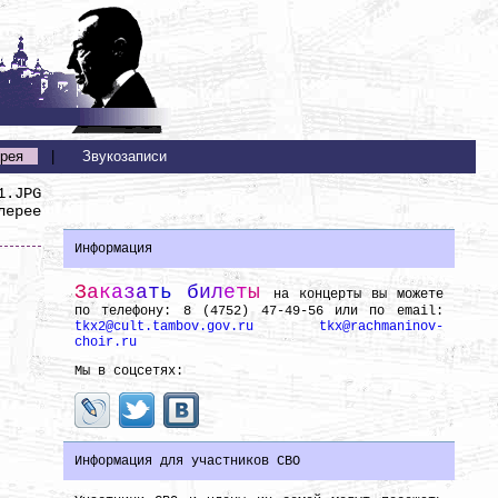
рея
|
Звукозаписи
1.JPG
лерее
Информация
З
а
к
а
з
а
т
ь
б
и
л
е
т
ы
на концерты вы можете
по телефону: 8 (4752) 47-49-56 или по email:
tkx2@cult.tambov.gov.ru
tkx@rachmaninov-
choir.ru
Мы в соцсетях:
Информация для участников СВО