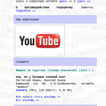
знать о коррупции читайте
здесь »»
и
здесь »»
О противодействии терроризму
. Памятка.
Подробнее »»
Наш видеоканал
Слушайте
Ямщики на подставе (игрище невзначай) (2013 г.)
Хор. Не у батюшки соловей поет
Евстигней Фомин, Николай Львов
Камерный хор им. С.В.Рахманинова, ансамбль
"Домино"
Скачать
(MP3, 128 Кбит/с, 5.45 Mb)
Все записи этого альбома »»
Все альбомы »»