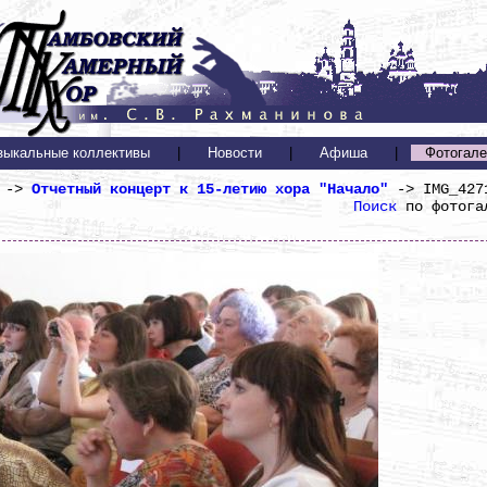
зыкальные коллективы
|
Новости
|
Афиша
|
Фотогале
 ->
Отчетный концерт к 15-летию хора "Начало"
-> IMG_427
Поиск
по фотога