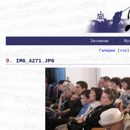
Заглавная
|
Му
Галереи
(
rss
)
9. IMG_4271.JPG