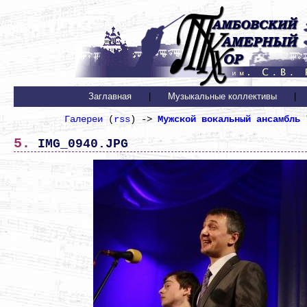
Заглавная
|
Музыкальные коллективы
|
Галереи
(
rss
) ->
Мужской вокальный ансамбль 
5. IMG_0940.JPG