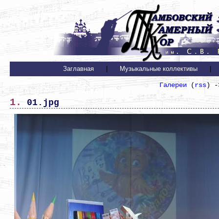
Заглавная
|
Музыкальные коллективы
|
Галереи
(
rss
) 
1. 01.jpg